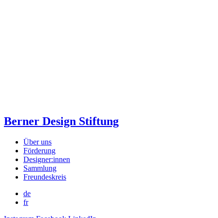
Berner Design Stiftung
Über uns
Förderung
Designer:innen
Sammlung
Freundeskreis
de
fr