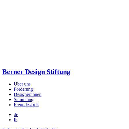
Berner Design Stiftung
Über uns
Förderung
Designer:innen
Sammlung
Freundeskreis
de
fr